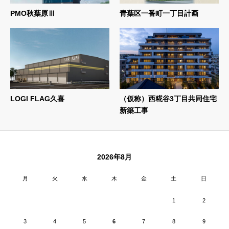
PMO秋葉原Ⅲ
青葉区一番町一丁目計画
LOGI FLAG久喜
（仮称）西糀谷3丁目共同住宅
新築工事
2026年8月
月
火
水
木
金
土
日
1
2
3
4
5
6
7
8
9