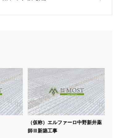
（仮称）エルファーロ中野新井薬
師Ⅲ新築工事